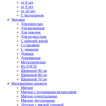
от 8 лет
от 9 лет
от 10 лет
С балдахином
Чердаки
Для взрослых
Для мальчиков
Для девочек
Для подростков
С рабочей зоной
Со шкафом
С диваном
Домики
Деревянные
Металлические
Из ЛДСП
Шириной 90 см
Шириной 80 см
Шириной 70 см
Интерьерные кровати
Мягкие
Мягкие с подъемным механизмом
Мягкие односпальные
Мягкие двуспальные
Детские с мягкой спинкой