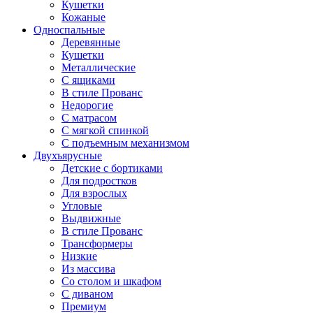
Кушетки
Кожаные
Односпальные
Деревянные
Кушетки
Металлические
С ящиками
В стиле Прованс
Недорогие
С матрасом
С мягкой спинкой
С подъемным механизмом
Двухъярусные
Детские с бортиками
Для подростков
Для взрослых
Угловые
Выдвижные
В стиле Прованс
Трансформеры
Низкие
Из массива
Со столом и шкафом
С диваном
Премиум