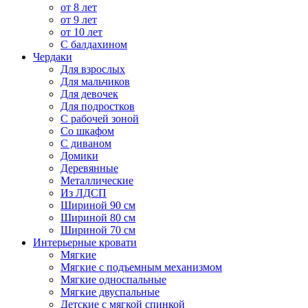
от 8 лет
от 9 лет
от 10 лет
С балдахином
Чердаки
Для взрослых
Для мальчиков
Для девочек
Для подростков
С рабочей зоной
Со шкафом
С диваном
Домики
Деревянные
Металлические
Из ЛДСП
Шириной 90 см
Шириной 80 см
Шириной 70 см
Интерьерные кровати
Мягкие
Мягкие с подъемным механизмом
Мягкие односпальные
Мягкие двуспальные
Детские с мягкой спинкой