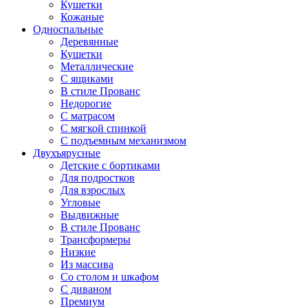
Кушетки
Кожаные
Односпальные
Деревянные
Кушетки
Металлические
С ящиками
В стиле Прованс
Недорогие
С матрасом
С мягкой спинкой
С подъемным механизмом
Двухъярусные
Детские с бортиками
Для подростков
Для взрослых
Угловые
Выдвижные
В стиле Прованс
Трансформеры
Низкие
Из массива
Со столом и шкафом
С диваном
Премиум