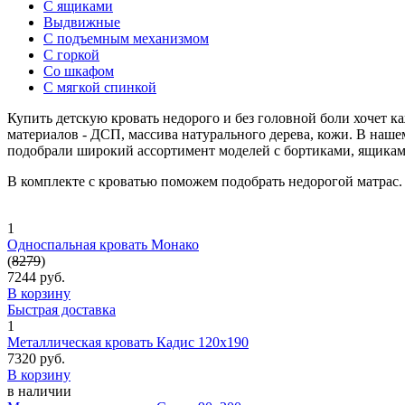
С ящиками
Выдвижные
С подъемным механизмом
С горкой
Со шкафом
С мягкой спинкой
Купить детскую кровать недорого и без головной боли хочет к
материалов - ДСП, массива натурального дерева, кожи. В наш
подобрали широкий ассортимент моделей с бортиками, ящиками
В комплекте с кроватью поможем подобрать недорогой матрас. 
1
Односпальная кровать Монако
(
8279
)
7244 руб.
В корзину
Быстрая доставка
1
Металлическая кровать Кадис 120х190
7320 руб.
В корзину
в наличии