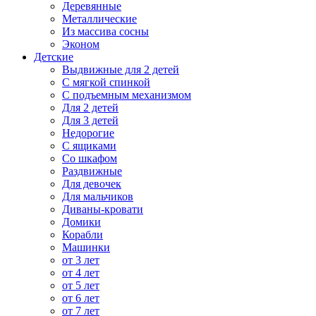
Деревянные
Металлические
Из массива сосны
Эконом
Детские
Выдвижные для 2 детей
С мягкой спинкой
С подъемным механизмом
Для 2 детей
Для 3 детей
Недорогие
С ящиками
Со шкафом
Раздвижные
Для девочек
Для мальчиков
Диваны-кровати
Домики
Корабли
Машинки
от 3 лет
от 4 лет
от 5 лет
от 6 лет
от 7 лет