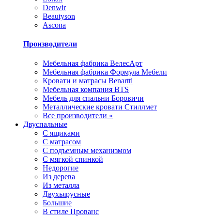
Denwir
Beautyson
Ascona
Производители
Мебельная фабрика ВелесАрт
Мебельная фабрика Формула Мебели
Кровати и матрасы Benartti
Мебельная компания BTS
Мебель для спальни Боровичи
Металлические кровати Стиллмет
Все производители »
Двуспальные
С ящиками
С матрасом
С подъемным механизмом
С мягкой спинкой
Недорогие
Из дерева
Из металла
Двухъярусные
Большие
В стиле Прованс