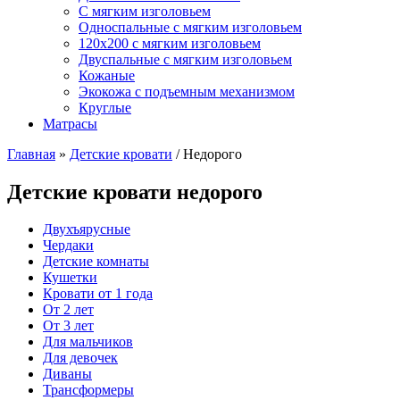
С мягким изголовьем
Односпальные с мягким изголовьем
120х200 с мягким изголовьем
Двуспальные с мягким изголовьем
Кожаные
Экокожа с подъемным механизмом
Круглые
Матрасы
Главная
»
Детские кровати
/ Недорого
Детские кровати недорого
Двухъярусные
Чердаки
Детские комнаты
Кушетки
Кровати от 1 года
От 2 лет
От 3 лет
Для мальчиков
Для девочек
Диваны
Трансформеры