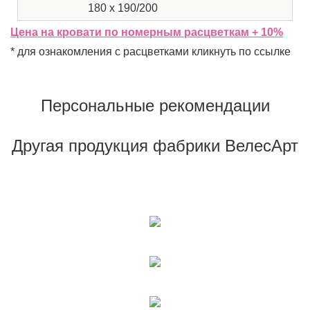
180 x 190/200
2
Цена на кровати по номерным расцветкам + 10%
* для ознакомления с расцветками кликнуть по ссылке
Персональные рекомендации
Другая продукция фабрики ВелесАрт