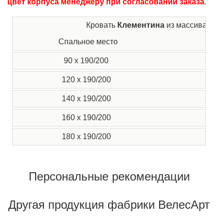
цвет корпуса менеджеру при согласовании заказа
.
Кровать
Клементина
из массива с
Спальное место
Ц
90 x 190/200
2
120 x 190/200
2
140 x 190/200
2
160 x 190/200
2
180 x 190/200
2
Персональные рекомендации
Другая продукция фабрики ВелесАрт