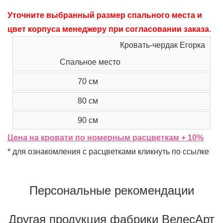
Уточните выбранный размер спального места и
цвет корпуса менеджеру при согласовании заказа
.
Кровать-чердак Егорка
Спальное место
70 см
2
80 см
3
90 см
3
Цена на кровати по номерным расцветкам + 10%
* для ознакомления с расцветками кликнуть по ссылке
Персональные рекомендации
Другая продукция фабрики ВелесАрт