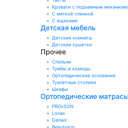
Тахты
Кровати с подъемным механизм
С мягкой спинкой
С ящиками
Детская мебель
Детские комнаты
Детские кушетки
Прочее
Спальни
Тумбы и комоды
Ортопедические основания
Туалетные столики
Шкафы
Ортопедические матрас
PROxSON
Lonax
Denwir
Beautyson