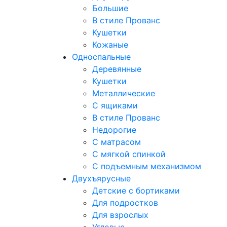
Большие
В стиле Прованс
Кушетки
Кожаные
Односпальные
Деревянные
Кушетки
Металлические
С ящиками
В стиле Прованс
Недорогие
С матрасом
С мягкой спинкой
С подъемным механизмом
Двухъярусные
Детские с бортиками
Для подростков
Для взрослых