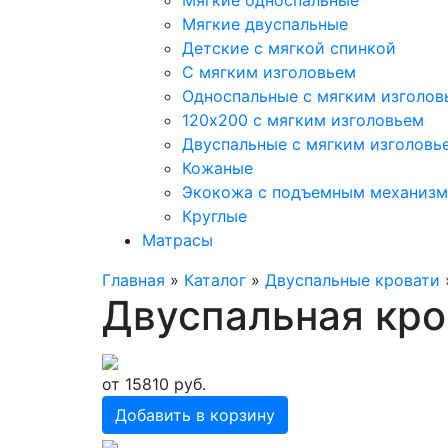
Мягкие односпальные
Мягкие двуспальные
Детские с мягкой спинкой
С мягким изголовьем
Односпальные с мягким изголов
120х200 с мягким изголовьем
Двуспальные с мягким изголовь
Кожаные
Экокожа с подъемным механиз
Круглые
Матрасы
Главная
»
Каталог
»
Двуспальные кровати
Двуспальная кро
от
15810
руб.
Добавить в корзину