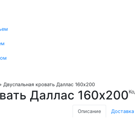
ьем
ем
мом
»
Двуспальная кровать Даллас 160х200
вать Даллас 160х200
Ко
Описание
Доставка