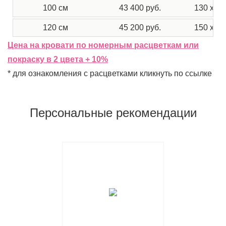
100 см
43 400 руб.
130 х 17
120 см
45 200 руб.
150 х 17
Цена на кровати по номерным расцветкам или
покраску в 2 цвета + 10%
* для ознакомления с расцветками кликнуть по ссылке
Персональные рекомендации