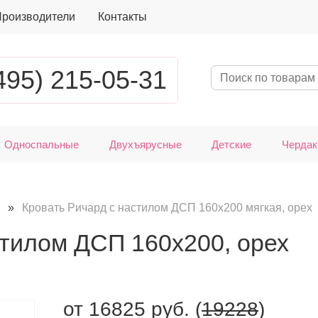
роизводители
Контакты
495) 215-05-31
Односпальные
Двухъярусные
Детские
Чердак
»
Кровать Ричард с настилом ДСП 160х200 мягкая, орех
стилом ДСП 160х200, орех
от
16825
руб. (
19228
)