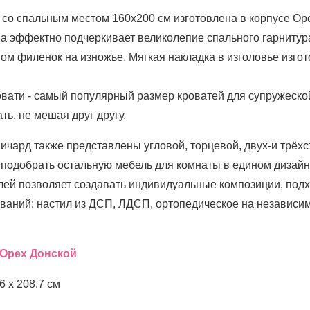
со спальным местом 160х200 см изготовлена в корпусе Оре
а эффектно подчеркивает великолепие спального гарнитура
ом филенок на изножье. Мягкая накладка в изголовье изгот
вати - самый популярный размер кроватей для супружеско
ть, не мешая друг другу.
ичард также представлены угловой, торцевой, двух-и трёх
у подобрать остальную мебель для комнаты в едином дизайн
лей позволяет создавать индивидуальные композиции, под
ований: настил из ДСП, ЛДСП, ортопедическое на независи
 Орех Донской
6 х 208.7 см