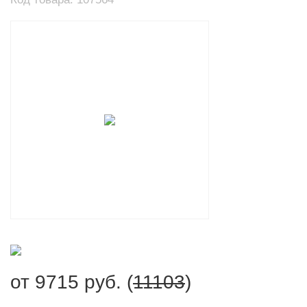
от
9715
руб. (
11103
)