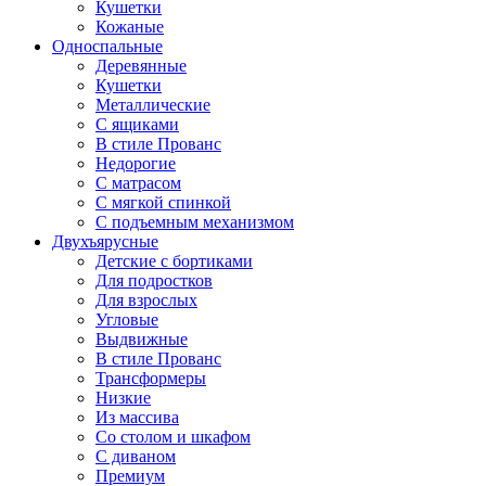
Кушетки
Кожаные
Односпальные
Деревянные
Кушетки
Металлические
С ящиками
В стиле Прованс
Недорогие
С матрасом
С мягкой спинкой
С подъемным механизмом
Двухъярусные
Детские с бортиками
Для подростков
Для взрослых
Угловые
Выдвижные
В стиле Прованс
Трансформеры
Низкие
Из массива
Со столом и шкафом
С диваном
Премиум