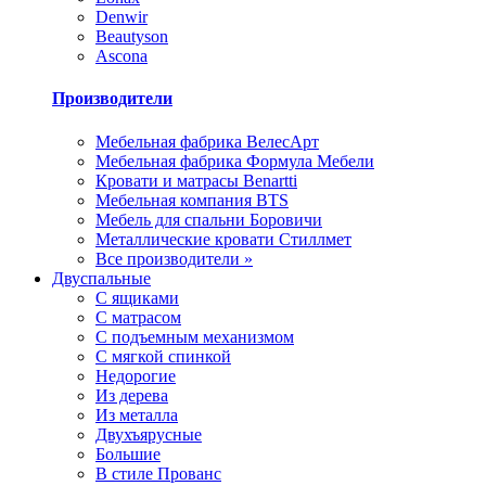
Denwir
Beautyson
Ascona
Производители
Мебельная фабрика ВелесАрт
Мебельная фабрика Формула Мебели
Кровати и матрасы Benartti
Мебельная компания BTS
Мебель для спальни Боровичи
Металлические кровати Стиллмет
Все производители »
Двуспальные
С ящиками
С матрасом
С подъемным механизмом
С мягкой спинкой
Недорогие
Из дерева
Из металла
Двухъярусные
Большие
В стиле Прованс