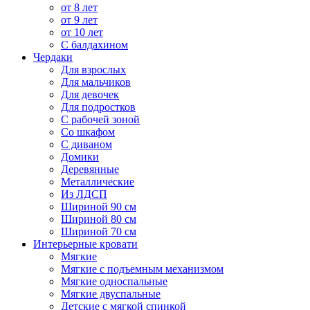
от 8 лет
от 9 лет
от 10 лет
С балдахином
Чердаки
Для взрослых
Для мальчиков
Для девочек
Для подростков
С рабочей зоной
Со шкафом
С диваном
Домики
Деревянные
Металлические
Из ЛДСП
Шириной 90 см
Шириной 80 см
Шириной 70 см
Интерьерные кровати
Мягкие
Мягкие с подъемным механизмом
Мягкие односпальные
Мягкие двуспальные
Детские с мягкой спинкой