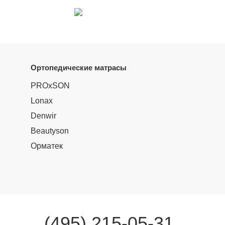
Ортопедические матрасы
PROxSON
Lonax
Denwir
Beautyson
Орматек
(495) 215-05-31