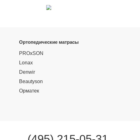
Ортопедические матрасы
PROxSON
Lonax
Denwir
Beautyson
Орматек
(495) 215-05-31