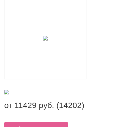
от
11429
руб. (
14202
)