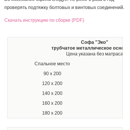
проверять подтяжку болтовых и винтовых соединений.
Скачать инструкцию по сборке (PDF)
Софа "Эко"
трубчатое металлическое основ
Цена указана без матраса
Спальное место
Ц
90 х 200
1
120 х 200
2
140 х 200
2
160 х 200
3
180 х 200
3